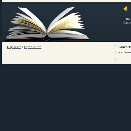
ШКО
Санк
О проекте
/
Карта сайта
Санкт-П
(c) Школ