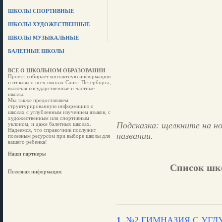
ШКОЛЫ СПОРТИВНЫЕ
ШКОЛЫ ХУДОЖЕСТВЕННЫЕ
ШКОЛЫ МУЗЫКАЛЬНЫЕ
БАЛЕТНЫЕ ШКОЛЫ
ВСЕ О ШКОЛЬНОМ ОБРАЗОВАНИИ
Проект собирает контактную информацию
и отзывы о всех школах Санкт-Петербурга,
включая государственные и частные
школы.
Мы также предоставляем
структурированную информацию о
школах с углубленным изучением языков, с
художественным или спортивным
Подсказка: щелкните на но
уклоном, и даже балетных школах.
Надеемся, что справочник послужит
названии.
полезным ресурсом при выборе школы для
вашего ребенка!
Наши партнеры
Список шко
Полезная информация:
1
.
№2 ГИМНАЗИЯ С УГ