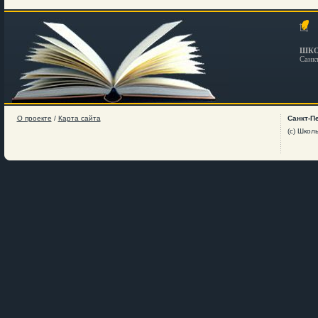
ШКО
Санк
О проекте
/
Карта сайта
Санкт-П
(c) Школ