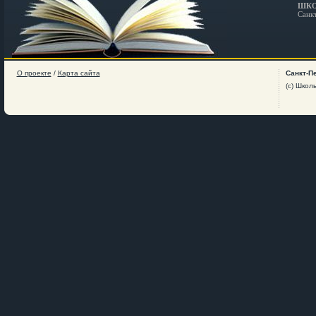
ШКО
Санк
О проекте
/
Карта сайта
Санкт-П
(c) Школ