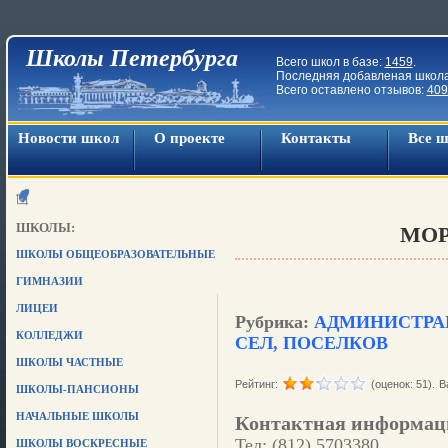
Школы Петербурга
Всего школ в базе:
1459
.
Последняя добавленая школ
Всего оставлено отзывов:
409
Новости школ
О проекте
Контакты
Все 
ШКОЛЫ:
МО
ШКОЛЫ ОБЩЕОБРАЗОВАТЕЛЬНЫЕ
ГИМНАЗИИ
ЛИЦЕИ
Рубрика:
АДМИНИСТРАЦ
КОЛЛЕДЖИ
СЕЛ, ПОСЕЛКОВ
ШКОЛЫ ЧАСТНЫЕ
Рейтинг:
(оценок: 51).
В
ШКОЛЫ-ПАНСИОНЫ
НАЧАЛЬНЫЕ ШКОЛЫ
Контактная информац
Тел: (812) 5703380
ШКОЛЫ ВОСКРЕСНЫЕ