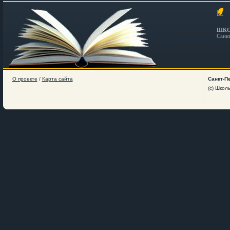
ШКО
Санк
О проекте
/
Карта сайта
Санкт-П
(c) Школ