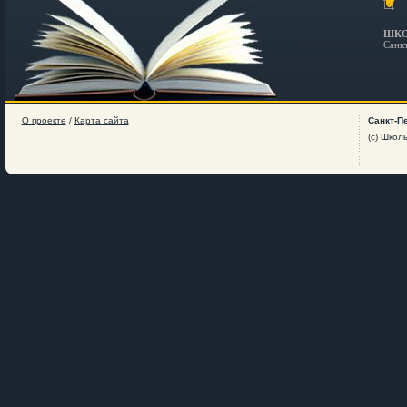
ШКО
Санк
О проекте
/
Карта сайта
Санкт-П
(c) Школ