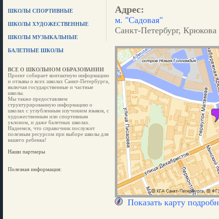
Адрес:
ШКОЛЫ СПОРТИВНЫЕ
м. "Садовая"
ШКОЛЫ ХУДОЖЕСТВЕННЫЕ
Санкт-Петербург, Крюкова 
ШКОЛЫ МУЗЫКАЛЬНЫЕ
БАЛЕТНЫЕ ШКОЛЫ
ВСЕ О ШКОЛЬНОМ ОБРАЗОВАНИИ
Проект собирает контактную информацию
и отзывы о всех школах Санкт-Петербурга,
включая государственные и частные
школы.
Мы также предоставляем
структурированную информацию о
школах с углубленным изучением языков, с
художественным или спортивным
уклоном, и даже балетных школах.
Надеемся, что справочник послужит
полезным ресурсом при выборе школы для
вашего ребенка!
Наши партнеры
Полезная информация:
Показать карту подробн