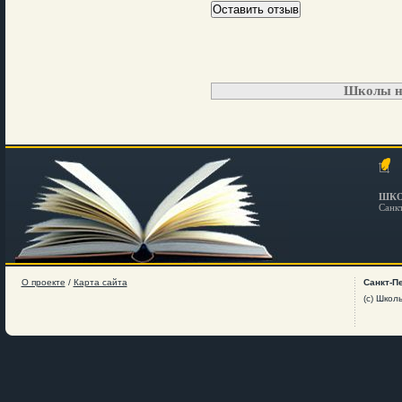
Школы н
ШКО
Санк
О проекте
/
Карта сайта
Санкт-П
(c) Школ