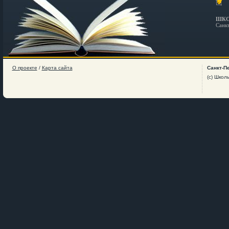
ШКО
Санк
О проекте
/
Карта сайта
Санкт-П
(c) Школ