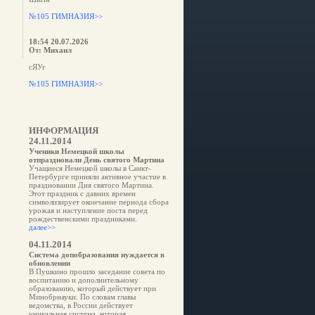
№105 ГИМНАЗИЯ>>
18:54 20.07.2026
От: Михаил
е
сЯУг
№105 ГИМНАЗИЯ>>
ИНФОРМАЦИЯ
24.11.2014
Ученики Немецкой школы
отпраздновали День святого Мартина
Учащиеся Немецкой школы в Санкт-
Петербурге приняли активное участие в
праздновании Дня святого Мартина.
Этот праздник с давних времен
символизирует окончание периода сбора
урожая и наступление поста перед
рождественскими праздниками.
далее>>
04.11.2014
Система допобразования нуждается в
обновлении
В Пушкино прошло заседание совета по
воспитанию и дополнительному
образованию, который действует при
Минобрнауки. По словам главы
ведомства, в России действует
уникальная система, которая