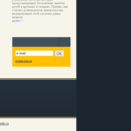
предусматривает бесплатные занятия
детей в кружках и секциях. Однако, как
считает руководитель министерства,
модернизация этой системы давно
назрела.
далее>>
отписаться
ols.ru