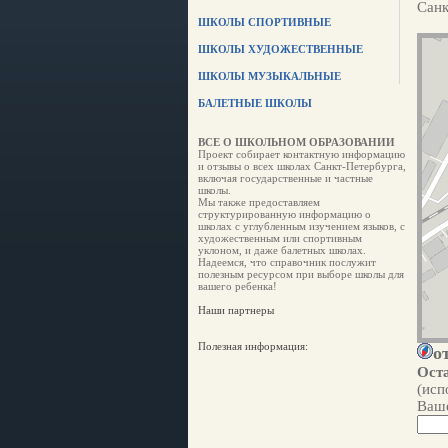
Санк
ШКОЛЫ СПОРТИВНЫЕ
ШКОЛЫ ХУДОЖЕСТВЕННЫЕ
ШКОЛЫ МУЗЫКАЛЬНЫЕ
БАЛЕТНЫЕ ШКОЛЫ
ВСЕ О ШКОЛЬНОМ ОБРАЗОВАНИИ
Проект собирает контактную информацию
и отзывы о всех школах Санкт-Петербурга,
включая государственные и частные
школы.
Мы также предоставляем
структурированную информацию о
школах с углубленным изучением языков, с
художественным или спортивным
уклоном, и даже балетных школах.
Надеемся, что справочник послужит
полезным ресурсом при выборе школы для
вашего ребенка!
Наши партнеры
Полезная информация:
о
Оста
(исп
Ваше