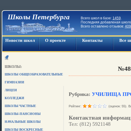
Школы Петербурга
Всего школ в базе:
1459
.
Последняя добавленая школ
Всего оставлено отзывов:
409
Новости школ
О проекте
Контакты
Все 
ШКОЛЫ:
№48
ШКОЛЫ ОБЩЕОБРАЗОВАТЕЛЬНЫЕ
ГИМНАЗИИ
ЛИЦЕИ
Рубрика:
УЧИЛИЩА ПР
КОЛЛЕДЖИ
ШКОЛЫ ЧАСТНЫЕ
Рейтинг:
(оценок: 55).
В
ШКОЛЫ-ПАНСИОНЫ
Контактная информац
НАЧАЛЬНЫЕ ШКОЛЫ
Тел: (812) 5921148
ШКОЛЫ ВОСКРЕСНЫЕ