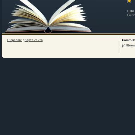
ШКО
Санк
О проекте
/
Карта сайта
Санкт-П
(c) Школ