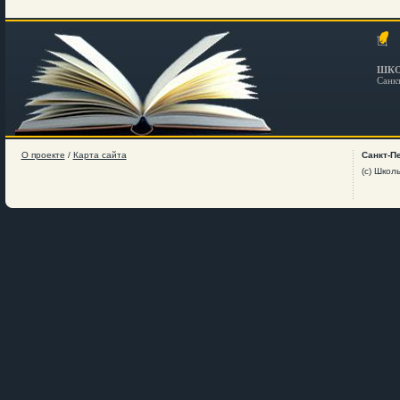
ШКО
Санк
О проекте
/
Карта сайта
Санкт-П
(c) Школ