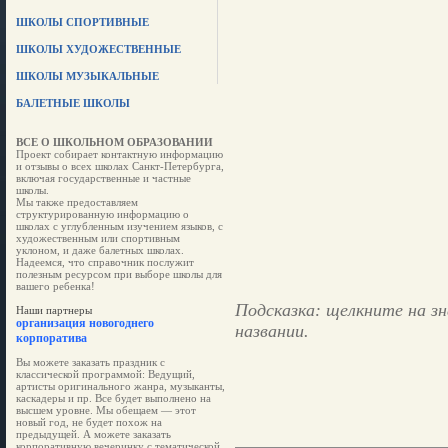
ШКОЛЫ СПОРТИВНЫЕ
ШКОЛЫ ХУДОЖЕСТВЕННЫЕ
ШКОЛЫ МУЗЫКАЛЬНЫЕ
БАЛЕТНЫЕ ШКОЛЫ
ВСЕ О ШКОЛЬНОМ ОБРАЗОВАНИИ
Проект собирает контактную информацию
и отзывы о всех школах Санкт-Петербурга,
включая государственные и частные
школы.
Мы также предоставляем
структурированную информацию о
школах с углубленным изучением языков, с
художественным или спортивным
уклоном, и даже балетных школах.
Надеемся, что справочник послужит
полезным ресурсом при выборе школы для
вашего ребенка!
Подсказка: щелкните на зн
Наши партнеры
организация новогоднего
названии.
корпоратива
Вы можете заказать праздник с
классической программой: Ведущий,
артисты оригинального жанра, музыканты,
каскадеры и пр. Все будет выполнено на
высшем уровне. Мы обещаем — этот
новый год, не будет похож на
предыдущей. А можете заказать
корпоративную вечеринку с тематической