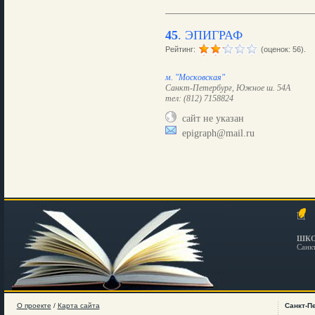
45
.
ЭПИГРАФ
Рейтинг:
(оценок: 56).
м. "Московская"
Санкт-Петербург, Южное ш. 54А
тел: (812) 7158824
сайт не указан
epigraph@mail.ru
ШКО
Санк
О проекте
/
Карта сайта
Санкт-П