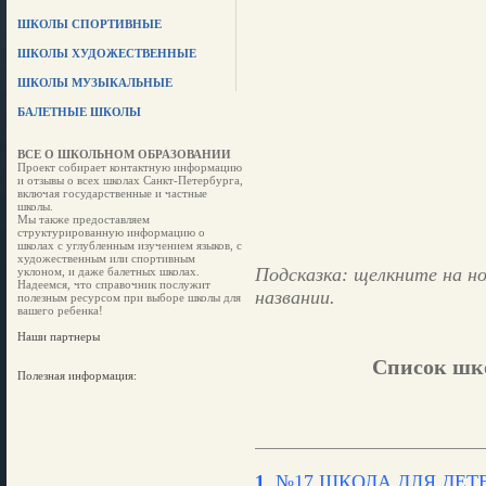
ШКОЛЫ СПОРТИВНЫЕ
ШКОЛЫ ХУДОЖЕСТВЕННЫЕ
ШКОЛЫ МУЗЫКАЛЬНЫЕ
БАЛЕТНЫЕ ШКОЛЫ
ВСЕ О ШКОЛЬНОМ ОБРАЗОВАНИИ
Проект собирает контактную информацию
и отзывы о всех школах Санкт-Петербурга,
включая государственные и частные
школы.
Мы также предоставляем
структурированную информацию о
школах с углубленным изучением языков, с
художественным или спортивным
Подсказка: щелкните на но
уклоном, и даже балетных школах.
Надеемся, что справочник послужит
названии.
полезным ресурсом при выборе школы для
вашего ребенка!
Наши партнеры
Список шко
Полезная информация:
1
.
№17 ШКОЛА ДЛЯ ДЕТ