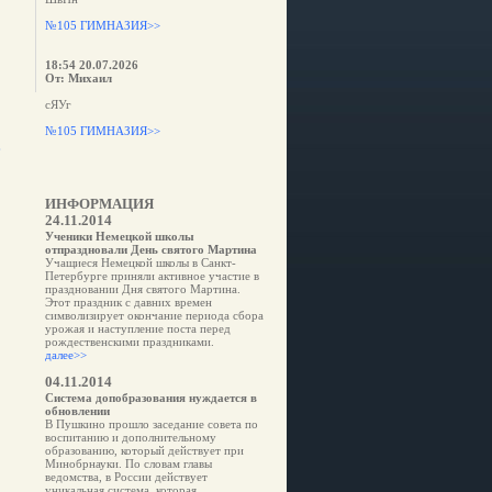
№105 ГИМНАЗИЯ>>
18:54 20.07.2026
От: Михаил
сЯУг
№105 ГИМНАЗИЯ>>
е
ИНФОРМАЦИЯ
24.11.2014
Ученики Немецкой школы
отпраздновали День святого Мартина
Учащиеся Немецкой школы в Санкт-
Петербурге приняли активное участие в
праздновании Дня святого Мартина.
Этот праздник с давних времен
символизирует окончание периода сбора
урожая и наступление поста перед
рождественскими праздниками.
далее>>
04.11.2014
Система допобразования нуждается в
обновлении
В Пушкино прошло заседание совета по
воспитанию и дополнительному
образованию, который действует при
Минобрнауки. По словам главы
ведомства, в России действует
уникальная система, которая