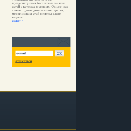
предусматривает бесплатные занятия
детей в кружках и секциях. Однако, как
считает руководитель министерства,
модернизация этой системы давно
назрела.
далее>>
отписаться