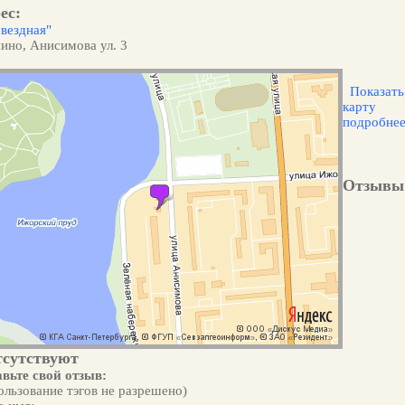
ес:
Звездная"
ино, Анисимова ул. 3
Показать
карту
подробне
Отзывы
тсутствуют
вьте свой отзыв:
ользование тэгов не разрешено)