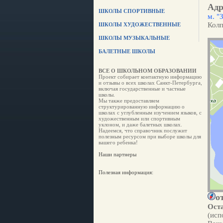
Адр
ШКОЛЫ СПОРТИВНЫЕ
м. "
Колп
ШКОЛЫ ХУДОЖЕСТВЕННЫЕ
ШКОЛЫ МУЗЫКАЛЬНЫЕ
БАЛЕТНЫЕ ШКОЛЫ
ВСЕ О ШКОЛЬНОМ ОБРАЗОВАНИИ
Проект собирает контактную информацию
и отзывы о всех школах Санкт-Петербурга,
включая государственные и частные
школы.
Мы также предоставляем
структурированную информацию о
школах с углубленным изучением языков, с
художественным или спортивным
уклоном, и даже балетных школах.
Надеемся, что справочник послужит
полезным ресурсом при выборе школы для
вашего ребенка!
Наши партнеры
Полезная информация:
о
Оста
(исп