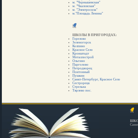
м. "Чернышевская"
м. "Чкаловская"
м. "Электросила"
м."Площадь Ленина"
ШКОЛЫ В ПРИГОРОДАХ:
Горелово
Зеленогорск
Колпино
Красное Село
Кронштадт
Металлострой
Ольгино
Парголово
Петродворец
Понтонный
Пушкин
Санкт-Петербург, Красное Село
Сестрорецк
Стрельна
Тярлево пос.
ШКО
Санк