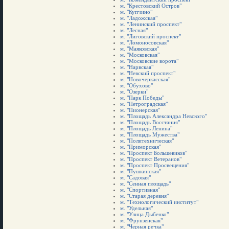
м. "Крестовский Остров"
м. "Купчино"
м. "Ладожская"
м. "Ленинский проспект"
м. "Лесная"
м. "Лиговский проспект"
м. "Ломоносовская"
м. "Маяковская"
м. "Московская"
м. "Московские ворота"
м. "Нарвская"
м. "Невский проспект"
м. "Новочеркасская"
м. "Обухово"
м. "Озерки"
м. "Парк Победы"
м. "Петроградская"
м. "Пионерская"
м. "Площадь Александра Невского"
м. "Площадь Восстания"
м. "Площадь Ленина"
м. "Площадь Мужества"
м. "Политехническая"
м. "Приморская"
м. "Проспект Большевиков"
м. "Проспект Ветеранов"
м. "Проспект Просвещения"
м. "Пушкинская"
м. "Садовая"
м. "Сенная площадь"
м. "Спортивная"
м. "Старая деревня"
м. "Технологический институт"
м. "Удельная"
м. "Улица Дыбенко"
м. "Фрунзенская"
м. "Черная речка"