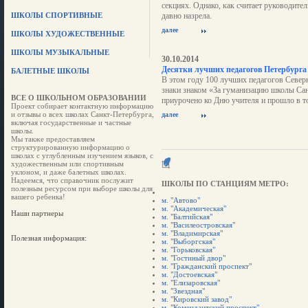
секциях. Однако, как считает руководите
ШКОЛЫ СПОРТИВНЫЕ
давно назрела.
далее
ШКОЛЫ ХУДОЖЕСТВЕННЫЕ
ШКОЛЫ МУЗЫКАЛЬНЫЕ
30.10.2014
Десятки лучших педагогов Петербурга
БАЛЕТНЫЕ ШКОЛЫ
В этом году 100 лучших педагогов Север
знаки знаком «За гуманизацию школы Са
ВСЕ О ШКОЛЬНОМ ОБРАЗОВАНИИ
приурочено ко Дню учителя и прошло в т
Проект собирает контактную информацию
и отзывы о всех школах Санкт-Петербурга,
далее
включая государственные и частные
школы.
Мы также предоставляем
структурированную информацию о
школах с углубленным изучением языков, с
художественным или спортивным
уклоном, и даже балетных школах.
Надеемся, что справочник послужит
ШКОЛЫ ПО СТАНЦИЯМ МЕТРО:
полезным ресурсом при выборе школы для
вашего ребенка!
м. "Автово"
м. "Академическая"
Наши партнеры
м. "Балтийская"
м. "Василеостровская"
м. "Владимирская"
Полезная информация:
м. "Выборгская"
м. "Горьковская"
м. "Гостиный двор"
м. "Гражданский проспект"
м. "Достоевская"
м. "Елизаровская"
м. "Звездная"
м. "Кировский завод"
м. "Комендантский проспект"