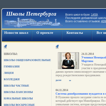
Школы Петербурга
Всего школ в базе:
1459
.
Последняя добавленая школ
Всего оставлено отзывов:
409
Новости школ
О проекте
Контакты
Все 
ШКОЛЫ:
24.11.2014
Ученики Немецкой
ШКОЛЫ ОБЩЕОБРАЗОВАТЕЛЬНЫЕ
Мартина
Учащиеся Немецкой 
ГИМНАЗИИ
участие в празднова
давних времен символизирует окончание п
ЛИЦЕИ
перед рождественскими праздниками.
КОЛЛЕДЖИ
далее
ШКОЛЫ ЧАСТНЫЕ
04.11.2014
ШКОЛЫ-ПАНСИОНЫ
Система допобразования нуждается в 
В Пушкино прошло заседание совета по в
НАЧАЛЬНЫЕ ШКОЛЫ
который действует при Минобрнауки. По с
уникальная система, которая предусматри
ШКОЛЫ ВОСКРЕСНЫЕ